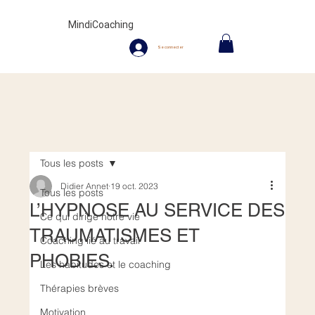
MindiCoaching
Se connecter
Tous les posts
Didier Annet
19 oct. 2023
Tous les posts
L’HYPNOSE AU SERVICE DES
Ce qui dirige notre vie
TRAUMATISMES ET
Coaching lié au travail
PHOBIES.
Les habitudes et le coaching
Thérapies brèves
Motivation