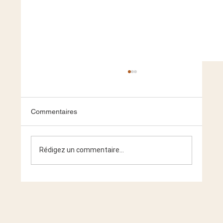
Commentaires
Rédigez un commentaire...
Les leviers magiques de la confiance en
soi