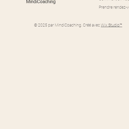
MindiCoaching
Prendre rendez-
© 2025 par MindiCoaching. Créé avec
Wix Studio™