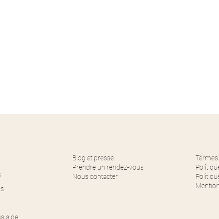
Blog et presse
Termes 
Prendre un rendez-vous
Politiqu
s
Nous contacter
Politiq
Mention
es
s aide