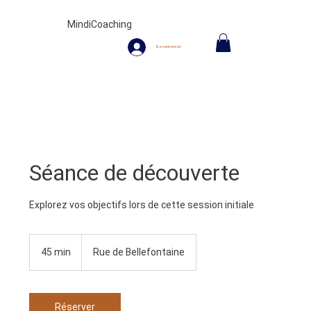
MindiCoaching
Se connecter
Séance de découverte
Explorez vos objectifs lors de cette session initiale
45 min
4
Rue de Bellefontaine
5
m
i
n
Réserver